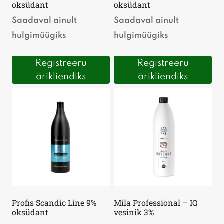
oksüdant
oksüdant
Saadaval ainult
Saadaval ainult
hulgimüügiks
hulgimüügiks
Registreeru
Registreeru
ärikliendiks
ärikliendiks
Profis Scandic Line 9%
Mila Professional – IQ
oksüdant
vesinik 3%