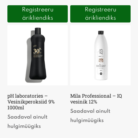
Registreeru
Registreeru
ärikliendiks
ärikliendiks
pH laboratories –
Mila Professional – IQ
Vesinikperoksiid 9%
vesinik 12%
1000ml
Saadaval ainult
Saadaval ainult
hulgimüügiks
hulgimüügiks