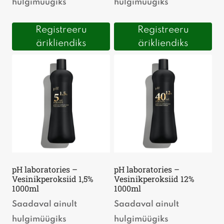
hulgimüügiks
hulgimüügiks
Registreeru
Registreeru
ärikliendiks
ärikliendiks
pH laboratories –
pH laboratories –
Vesinikperoksiid 1,5%
Vesinikperoksiid 12%
1000ml
1000ml
Saadaval ainult
Saadaval ainult
hulgimüügiks
hulgimüügiks