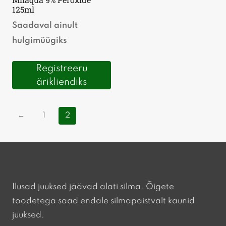
125ml
Saadaval ainult
hulgimüügiks
Registreeru
ärikliendiks
←
1
2
Ilusad juuksed jäävad alati silma. Õigete
toodetega saad endale silmapaistvalt kaunid
juuksed.