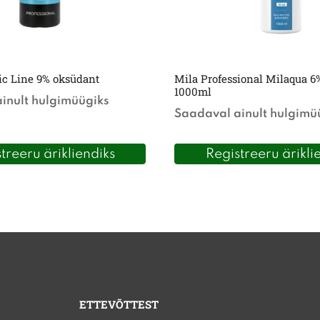
ic Line 9% oksüdant
Mila Professional Milaqua 6
1000ml
inult hulgimüügiks
Saadaval ainult hulgimü
treeru ärikliendiks
Registreeru ärikli
ETTEVÕTTEST