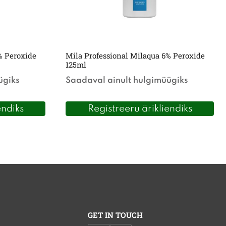
% Peroxide
Mila Professional Milaqua 6% Peroxide
125ml
ügiks
Saadaval ainult hulgimüügiks
endiks
Registreeru ärikliendiks
GET IN TOUCH