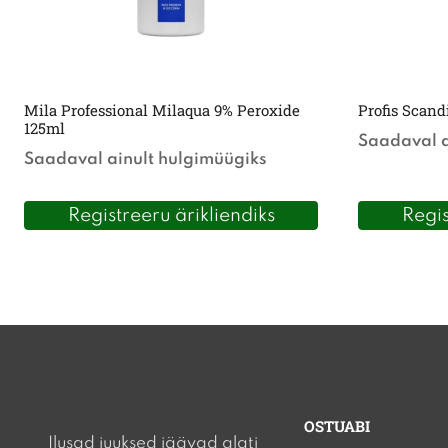
Mila Professional Milaqua 9% Peroxide
Profis Scand
125ml
Saadaval a
Saadaval ainult hulgimüügiks
Registreeru ärikliendiks
Regis
OSTUABI
Ilusad juuksed jäävad alati