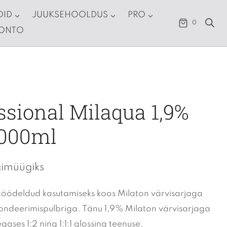
DID
JUUKSEHOOLDUS
PRO
0
KONTO
ssional Milaqua 1,9%
1000ml
gimüügiks
 töödeldud kasutamiseks koos Milaton värvisarjaga
londeerimispulbriga. Tänu 1,9% Milaton värvisarjaga
ases 1:2 ning 1:1:1 glossing teenuse.