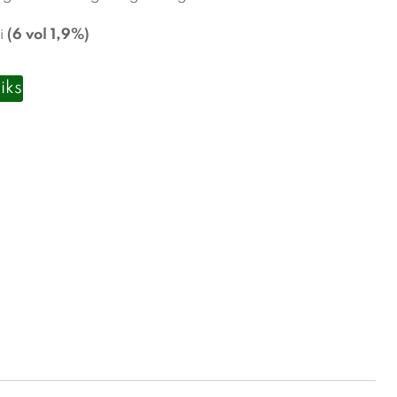
i
(6 vol 1,9%)
iks