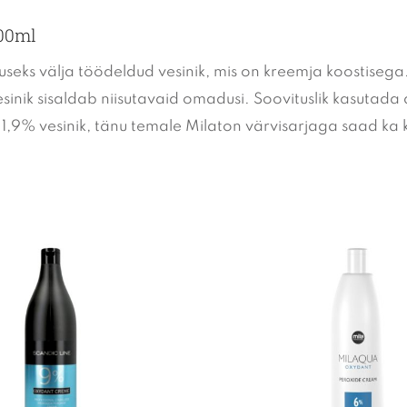
000ml
useks välja töödeldud vesinik, mis on kreemja koostisega.
sinik sisaldab niisutavaid omadusi. Soovituslik kasutada
% vesinik, tänu temale Milaton värvisarjaga saad ka ker