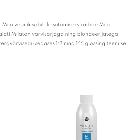
 Mila vesinik sobib kasutamiseks kõikide Mila
 alati Milaton värvisarjaga ning blondeerijatega
gvärvisegu segases 1:2 ning 1:1:1 glossing teenuse.