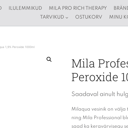
D
ILULEMMIKUD
MILA PRO RICH THERAPY
BRÄN
TARVIKUD
OSTUKORV
MINU 
aqua 1,9% Peroxide 1000ml
Mila Profe
Peroxide 
Saadaval ainult hul
Milaqua vesinik on välja
ning Mila Professional b
saad ka kergvärvisegu seg