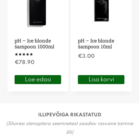
pH – Ice blonde
pH – Ice blonde
šampoon 1000ml
šampoon 10ml
€
3.00
Hinnanguga
€
78.90
5.00
/ 5
Loe edasi
Lisa korvi
ILLIPEVÕIGA RIKASTATUD
(Shorea stenoptera seemnetest saadav rasvane taimne
õli)