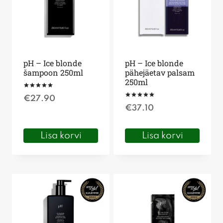
pH – Ice blonde
pH – Ice blonde
šampoon 250ml
pähejäetav palsam
250ml
Hinnanguga
€
27.90
5.00
Hinnanguga
/ 5
€
37.10
5.00
/ 5
Lisa korvi
Lisa korvi