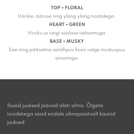
TOP • FLORAL
Värske, tsitruse ning ylang ylang nootidega.
HEART • GREEN
Virsiku ja veigi soolase iseloomuga
BASE • MUSKY
Soe ning päikseline sandlipuu koos valge muskuspuu
aroomiga.
Ilusad juuksed jäävad alati silma. Õigete
toodetega saad endale silmapaistvalt kaunid
juuksed.