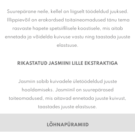
Suurepärane neile, kellel on liigselt töödeldud juuksed.
Illippievõil on erakordsed toitaineomadused tänu tema
rasvaste hapete spetsiifilisele koostisele, mis aitab
ennetada ja võidelda kuivuse vastu ning taastada juuste
elastsuse.
RIKASTATUD JASMIINI LILLE EKSTRAKTIGA
Jasmiin sobib kuivadele ületöödeldud juuste
hooldamiseks. Jasmiinil on suurepärased
toiteomadused, mis aitavad ennetada juuste kuivust,
taastades juuste elastsuse.
LÕHNAPÜRAMIID