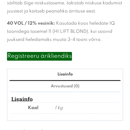
säilitab õige niiskustaseme, takistab niiskuse kadumist
juustest ja kaitseb peanahka ärrituse eest.
40 VOL / 12% vesinik:
Kasutada koos heledate IQ
toonidega tasemel 11 (HI LIFT BLOND), kui soovid
juukseid heledamaks muuta 3-4 tooni võrra.
Registreeru ärikliendiks
Lisainfo
Arvustused (0)
Lisainfo
Kaal
1 kg