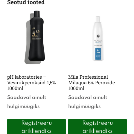
Seotud tooted
pH laboratories –
Mila Professional
Vesinikperoksiid 1,5%
Milaqua 6% Peroxide
1000ml
1000ml
Saadaval ainult
Saadaval ainult
hulgimüügiks
hulgimüügiks
Registreeru
Registreeru
ärikliendiks
ärikliendiks