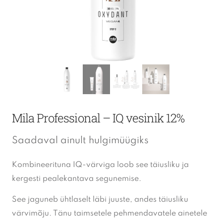
Mila Professional – IQ vesinik 12%
Saadaval ainult hulgimüügiks
Kombineerituna IQ-värviga loob see täiusliku ja
kergesti pealekantava segunemise.
See jaguneb ühtlaselt läbi juuste, andes täiusliku
värvimõju. Tänu taimsetele pehmendavatele ainetele