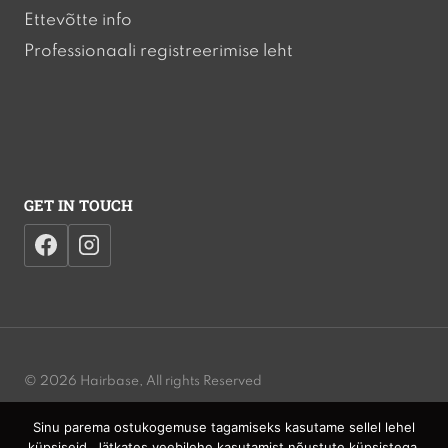
Ettevõtte info
Professionaali registreerimise leht
GET IN TOUCH
© 2026 Hairbase, All rights Reserved
Sinu parema ostukogemuse tagamiseks kasutame sellel lehel
Privacy Policy | Cookies Policy | Terms and Conditions | Website
küpsiseid. Jätkates veebilehe kasutamist nõustute küpsistega.