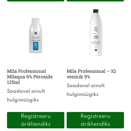
Mila Professional
Mila Professional – IQ
Milaqua 6% Peroxide
vesinik 9%
125ml
Saadaval ainult
Saadaval ainult
hulgimüügiks
hulgimüügiks
Registreeru
Registreeru
ärikliendiks
ärikliendiks