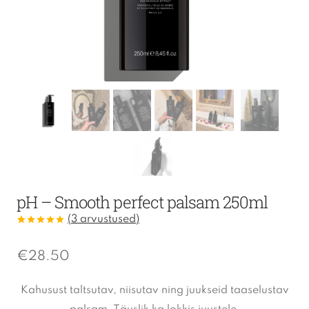
pH – Smooth perfect palsam 250ml
(
3
arvustused)
Hinnatud
3
5.00
/5
kliendi
€
28.50
hinnangu
põhjal
Kahusust taltsutav, niisutav ning juukseid taaselustav