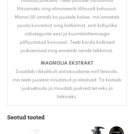
niisutab juukseid. Teeb pusade harutamist
lihtsamaks ning elimineerib tõhusalt kahusust.
Monoi õli annab ka juustele kaitse, mis ennetab
juuste kuivamist ning katkemist, eriti kahjulike
välistegurite eest ja kuumtöötlemisega
põhjustatud kuivusest. Teeb korda katkised
juukseotsad ning ennetab nende tekkimist.
MAGNOLIA EKSTRAKT
Sisaldab rikkalikult antioksüdante ninf fenoole,
mis teeb juustest niisutatud ja elastsed. Ta kaitseb
juuksekiudu ja muudab juuksed terveks ja
läikivaks.
Seotud tooted