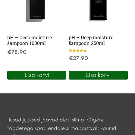
pH – Deep moisture
pH – Deep moisture
šampoon 1000ml
šampoon 250ml
€
78.90
Hinnanguga
€
27.90
5.00
/ 5
Lisa korvi
Lisa korvi
Ilusad juuksed jäävad alati silma. Õigete
toodetega saad endale silmapaistvalt kaunid