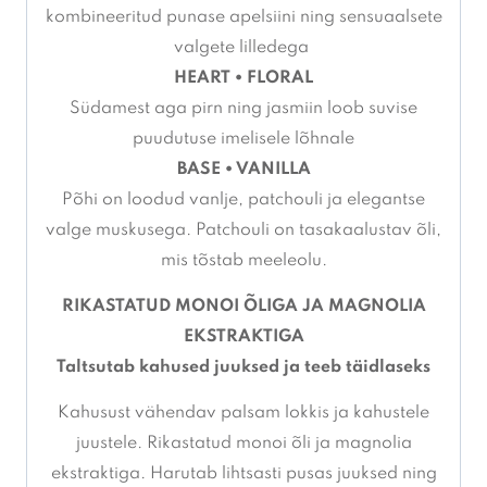
kombineeritud punase apelsiini ning sensuaalsete
valgete lilledega
HEART • FLORAL
Südamest aga pirn ning jasmiin loob suvise
puudutuse imelisele lõhnale
BASE • VANILLA
Põhi on loodud vanlje, patchouli ja elegantse
valge muskusega. Patchouli on tasakaalustav õli,
mis tõstab meeleolu.
RIKASTATUD MONOI ÕLIGA JA MAGNOLIA
EKSTRAKTIGA
Taltsutab kahused juuksed ja teeb täidlaseks
Kahusust vähendav palsam lokkis ja kahustele
juustele. Rikastatud monoi õli ja magnolia
ekstraktiga. Harutab lihtsasti pusas juuksed ning