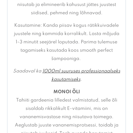
niisutab ja elimineerib kahusust jättes juustest
siidised, pehmed ning lõhnavad.
Kasutamine: Kanda piisav kogus rätikkuivadele
juustele ning kammida korralikult. Lasta mõjuda
1-3 minutit seejärel loputada. Parima tulemuse
tagamiseks kasutada koos smooth perfect
šampooniga.
Saadaval ka
1000ml suuruses professionaalseks
kasutamiseks
.
MONOI ÕLI
Tahiiti gardeenia lilledest valmistatud, selle õli
sisaldab rikkalikult E-vitamiini, mis on
vananemisvastase ning niisutava toimega.
Aeglustab juuste vananemisprotsessi, toidab ja