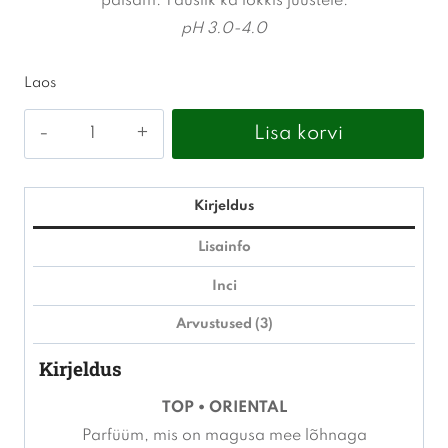
palsam. Täuslik ka lokkis juustele.
pH 3.0-4.0
Laos
pH
Lisa korvi
-
Smooth
perfect
Kirjeldus
palsam
Lisainfo
250ml
Inci
kogus
Arvustused (3)
Kirjeldus
TOP • ORIENTAL
Parfüüm, mis on magusa mee lõhnaga