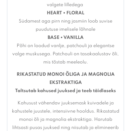
valgete lilledega
HEART • FLORAL
Südamest aga pirn ning jasmiin loob suvise
puudutuse imelisele lõhnale
BASE • VANILLA
Põhi on loodud vanlje, patchouli ja elegantse
valge muskusega. Patchouli on tasakaalustav õli,
mis tõstab meeleolu.
RIKASTATUD MONOI ÕLIGA JA MAGNOLIA
EKSTRAKTIGA
Taltsutab kahused juuksed ja teeb täidlaseks
Kahusust vähendav juuksemask kuivadele ja
kahustele juustele, intensiivne hooldus. Rikastatud
monoi õli ja magnolia ekstraktiga. Harutab
lihtsasti pusas juuksed ning niisutab ja elimineerib