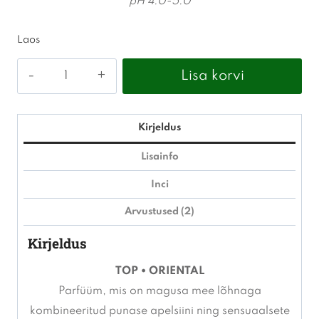
pH 4.0-5.0
Laos
pH
Lisa korvi
-
Smooth
perfect
Kirjeldus
mask
Lisainfo
200ml
Inci
kogus
Arvustused (2)
Kirjeldus
TOP • ORIENTAL
Parfüüm, mis on magusa mee lõhnaga
kombineeritud punase apelsiini ning sensuaalsete