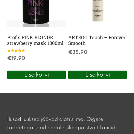
Profis PINK BLONDE
ARTEGO Touch – Forever
strawberry mask 1000ml
Smooth
€
35.90
Hinnanguga
€
19.90
5.00
/ 5
Lisa korvi
Lisa korvi
Ilusad juuksed jäävad alati silma. Õigete
toodetega saad endale silmapaistvalt kaunid