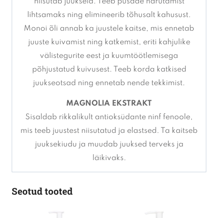
niisutab juukseid. Teeb pusade harutamist
lihtsamaks ning elimineerib tõhusalt kahusust.
Monoi õli annab ka juustele kaitse, mis ennetab
juuste kuivamist ning katkemist, eriti kahjulike
välistegurite eest ja kuumtöötlemisega
põhjustatud kuivusest. Teeb korda katkised
juukseotsad ning ennetab nende tekkimist.
MAGNOLIA EKSTRAKT
Sisaldab rikkalikult antioksüdante ninf fenoole,
mis teeb juustest niisutatud ja elastsed. Ta kaitseb
juuksekiudu ja muudab juuksed terveks ja
läikivaks.
Seotud tooted