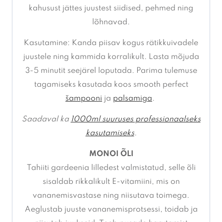
kahusust jättes juustest siidised, pehmed ning
lõhnavad.
Kasutamine: Kanda piisav kogus rätikkuivadele
juustele ning kammida korralikult. Lasta mõjuda
3-5 minutit seejärel loputada. Parima tulemuse
tagamiseks kasutada koos smooth perfect
šampooni
ja
palsamiga
.
Saadaval ka
1000ml suuruses professionaalseks
kasutamiseks
.
MONOI ÕLI
Tahiiti gardeenia lilledest valmistatud, selle õli
sisaldab rikkalikult E-vitamiini, mis on
vananemisvastase ning niisutava toimega.
Aeglustab juuste vananemisprotsessi, toidab ja