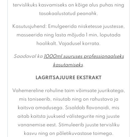
tervislikuks kasvamiseks on kõige alus puhas ning
tasakaalustatud peanahk.
Kasutusjuhend: Emulgeerida niisketesse juustesse,
masseerida ning lasta mõjuda 1 min, loputada
hoolikalt. Vajadusel korrata.
Saadaval ka
1000ml suuruses professionaalseks
kasutamiseks
.
LAGRITSAJUURE EKSTRAKT
Vahemereline rohuline taim võimsate juurikatega,
mis toniseerib, niisutab ning on rahustava ja
kaitsva omadusega. Sisaldab flavonoidi, mis
aitab kaitsta juukseid välistegurite ning juuste
vananemise eest. Stimuleerib juuste tervisliku
kasvu ning on põletikuvastase toimega.