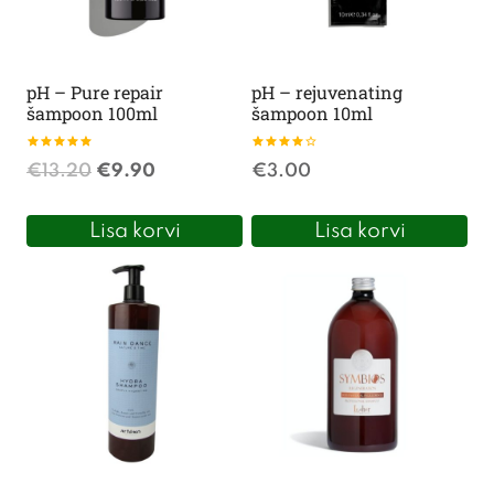
pH – Pure repair
pH – rejuvenating
šampoon 100ml
šampoon 10ml
Hinnanguga
Hinnanguga
Algne
Praegune
€
13.20
€
9.90
€
3.00
5.00
4.00
/ 5
/ 5
hind
hind
Lisa korvi
Lisa korvi
oli:
on:
€13.20.
€9.90.