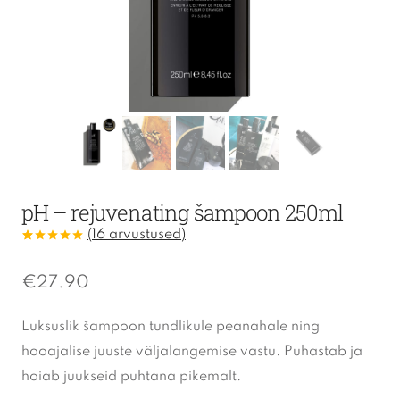
pH – rejuvenating šampoon 250ml
(
16
arvustused)
Hinnatud
16
4.94
/5
kliendi
€
27.90
hinnangu
põhjal
Luksuslik šampoon tundlikule peanahale ning
hooajalise juuste väljalangemise vastu. Puhastab ja
hoiab juukseid puhtana pikemalt.