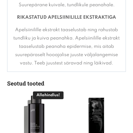
Suurepärane kuivale, tundlikule peanahale.
RIKASTATUD APELSIINILILLE EKSTRAKTIGA
Apelsiinilille ekstrakt taaselustab ning rahustab
tundliku ja kuiva peanahka. Apelsiinilille ekstrakt
taaselustab peanaha epidermise, mis aitab
suurepäraselt hooajalise juuste väljalangemise
vastu. Teeb juustest säravad ning läikivad.
Seotud tooted
Allahindlus!