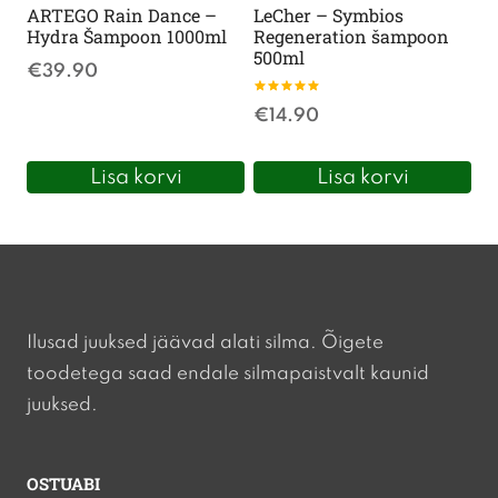
ARTEGO Rain Dance –
LeCher – Symbios
Hydra Šampoon 1000ml
Regeneration šampoon
500ml
€
39.90
Hinnanguga
€
14.90
5
/ 5
Lisa korvi
Lisa korvi
Ilusad juuksed jäävad alati silma. Õigete
toodetega saad endale silmapaistvalt kaunid
juuksed.
OSTUABI