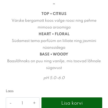
–
TOP • CITRUS
Värske bergamott koos valge roosi ning pehme
mimosa aroomiga
HEART • FLORAL
Südamest tema parfüüm on liiliate ning jasmiini
nüanssidega
BASE • WOODY
Baaslõhnaks on puu ning vanilje, mis toovad lõhnale
sügavust
pH 5.0-6.0
Laos
pH
Lisa korvi
-