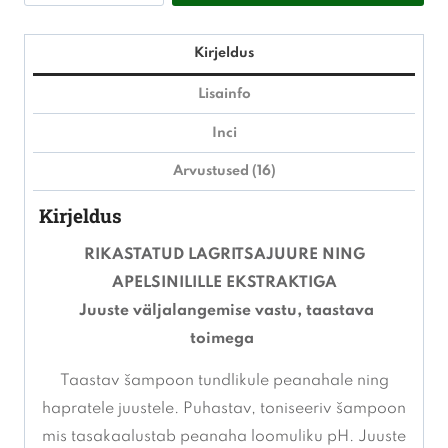
rejuvenating
šampoon
Kirjeldus
250ml
Lisainfo
kogus
Inci
Arvustused (16)
Kirjeldus
RIKASTATUD LAGRITSAJUURE NING
APELSINILILLE EKSTRAKTIGA
Juuste väljalangemise vastu, taastava
toimega
Taastav šampoon tundlikule peanahale ning
hapratele juustele. Puhastav, toniseeriv šampoon
mis tasakaalustab peanaha loomuliku pH. Juuste