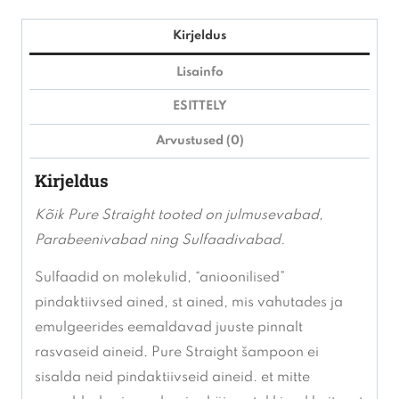
|
Post
Kirjeldus
treatment
Lisainfo
šampoon
ESITTELY
400ml
kogus
Arvustused (0)
Kirjeldus
Kõik Pure Straight tooted on julmusevabad,
Parabeenivabad ning Sulfaadivabad.
Sulfaadid on molekulid, “anioonilised”
pindaktiivsed ained, st ained, mis vahutades ja
emulgeerides eemaldavad juuste pinnalt
rasvaseid aineid. Pure
Straight šampoon ei
sisalda neid pindaktiivseid aineid.
et mitte