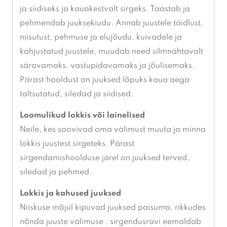
ja siidiseks ja kauakestvalt sirgeks. Taastab ja
pehmendab juuksekiudu. Annab juustele täidlust,
niisutust, pehmuse ja elujõudu. kuivadele ja
kahjustatud juustele, muudab need silmnähtavalt
säravamaks, vastupidavamaks ja jõulisemaks.
Pärast hooldust on juuksed lõpuks kaua aega
taltsutatud, siledad ja siidised.
Loomulikud lokkis või lainelised
Neile, kes soovivad oma välimust muuta ja minna
lokkis juustest sirgeteks. Pärast
sirgendamishoolduse järel on juuksed terved,
siledad ja pehmed.
Lokkis ja kahused juuksed
Niiskuse mõjul kipuvad juuksed paisuma, rikkudes
nõnda juuste välimuse . sirgendusravi eemaldab