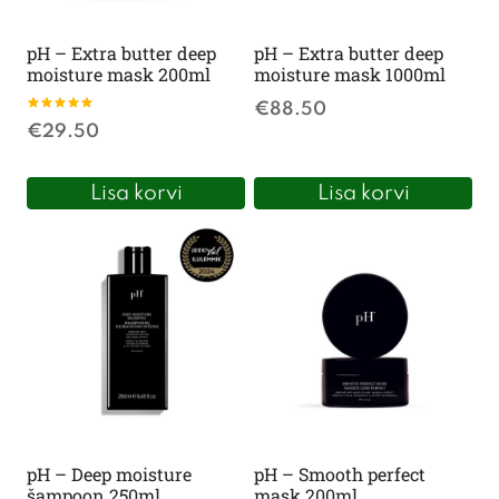
pH – Extra butter deep
pH – Extra butter deep
moisture mask 200ml
moisture mask 1000ml
€
88.50
Hinnanguga
€
29.50
5.00
/ 5
Lisa korvi
Lisa korvi
pH – Deep moisture
pH – Smooth perfect
šampoon 250ml
mask 200ml