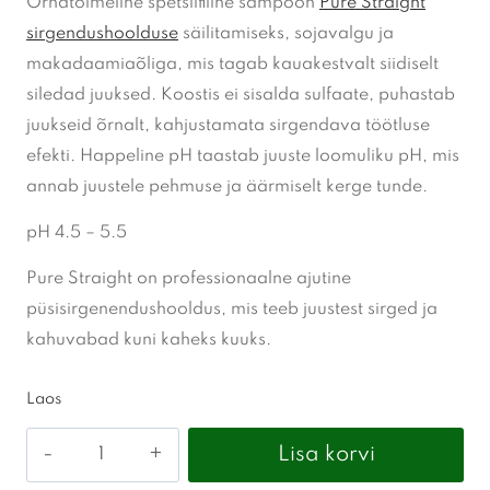
Õrnatoimeline spetsiifiline šampoon
Pure Straight
sirgendushoolduse
säilitamiseks, sojavalgu ja
makadaamiaõliga, mis tagab kauakestvalt siidiselt
siledad juuksed. Koostis ei sisalda sulfaate, puhastab
juukseid õrnalt, kahjustamata sirgendava töötluse
efekti. Happeline pH taastab juuste loomuliku pH, mis
annab juustele pehmuse ja äärmiselt kerge tunde.
pH 4.5 – 5.5
Pure Straight on professionaalne ajutine
püsisirgenendushooldus, mis teeb juustest sirged ja
kahuvabad kuni kaheks kuuks.
Laos
PURE
Lisa korvi
STRAIGHT