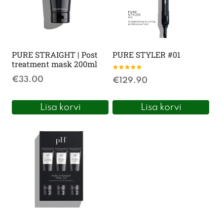
PURE STRAIGHT | Post
PURE STYLER #01
treatment mask 200ml
Hinnanguga
€
33.00
€
129.90
5.00
/ 5
Lisa korvi
Lisa korvi