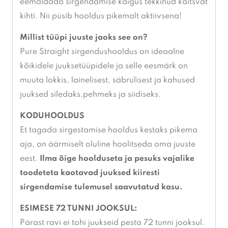
eemaldada sirgendamise käigus tekkinud kaitsvat
kihti. Nii püsib hooldus pikemalt aktiivsena!
Millist tüüpi juuste jaoks see on?
Pure Straight sirgendushooldus on ideaalne
kõikidele juuksetüüpidele ja selle eesmärk on
muuta lokkis, lainelisest, säbrulisest ja kahused
juuksed siledaks,pehmeks ja siidiseks.
KODUHOOLDUS
Et tagada sirgestamise hooldus kestaks pikema
aja, on äärmiselt oluline hoolitseda oma juuste
eest.
Ilma õige hoolduseta ja pesuks vajalike
toodeteta kaotavad juuksed
kiiresti
sirgendamise tulemusel saavutatud kasu.
ESIMESE 72 TUNNI JOOKSUL:
Pärast ravi ei tohi juukseid pesta 72 tunni jooksul.