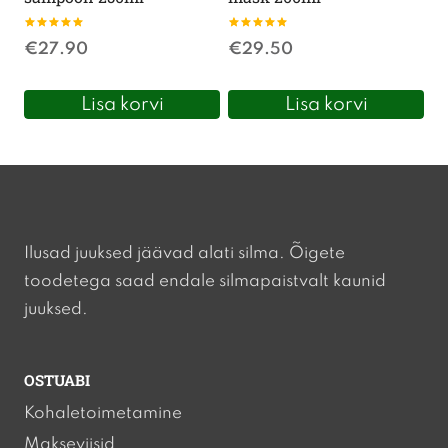
Hinnanguga
Hinnanguga
€
27.90
€
29.50
5.00
5.00
/ 5
/ 5
Lisa korvi
Lisa korvi
Ilusad juuksed jäävad alati silma. Õigete
toodetega saad endale silmapaistvalt kaunid
juuksed.
OSTUABI
Kohaletoimetamine
Makseviisid