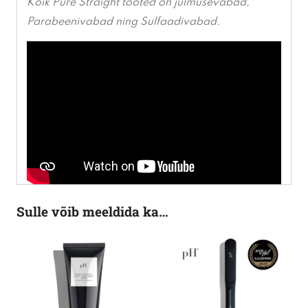
Kõik Pure Straight tooted on julmusevabad,
Parabeenivabad ning Sulfaadivabad.
Sulle võib meeldida ka…