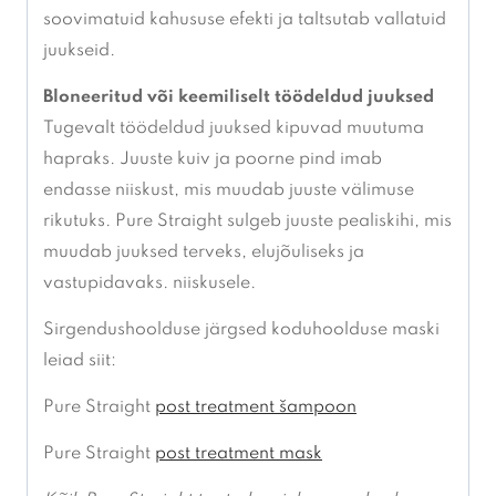
soovimatuid kahususe efekti ja taltsutab vallatuid
juukseid.
Bloneeritud või keemiliselt töödeldud juuksed
Tugevalt töödeldud juuksed kipuvad muutuma
hapraks. Juuste kuiv ja poorne pind imab
endasse niiskust, mis muudab juuste välimuse
rikutuks. Pure Straight sulgeb juuste pealiskihi, mis
muudab juuksed terveks, elujõuliseks ja
vastupidavaks. niiskusele.
Sirgendushoolduse järgsed koduhoolduse maski
leiad siit:
Pure Straight
post treatment
šampoon
Pure Straight
post treatment mask