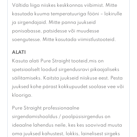
Vältida liiga niiskes keskkonnas viibimist. Mitte
kasutada kuuma temperatuuriga fööni – lokirulle
ja sirgendajaid. Mitte panna
juukseid
ponisabasse, patsidesse või muudesse
soengutesse. Mitte kasutada viimistlustooteid.
ALATI
Kasuta alati Pure Straight tooteid,
mis on
spetsiaalselt loodud sirgendusravi pikaajaliseks
säilitamiseks. Kaitsta juukseid niiskuse eest. Pesta
juuksed kohe pärast kokkupuudet soolase vee või
klooriga.
Pure Straight professionaalne
sirgendamishooldus / poolpüsisirgendus on
ideaalne lahendus neile, kes kes soovivad muuta
oma juuksed kahustest, lokkis, lainelisest sirgeks