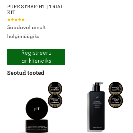
PURE STRAIGHT | TRIAL
KIT
Hinnanguga
Saadaval ainult
5.00
/ 5
hulgimüügiks
Registreeru
ärikliendiks
Seotud tooted