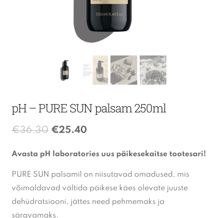
pH – PURE SUN palsam 250ml
Algne
Praegune
€
36.30
€
25.40
hind
hind
Avasta pH laboratories uus päikesekaitse tootesari!
oli:
on:
PURE SUN palsamil on niisutavad omadused, mis
€36.30.
€25.40.
võimaldavad vältida päikese käes olevate juuste
dehüdratsiooni, jättes need pehmemaks ja
säravamaks.