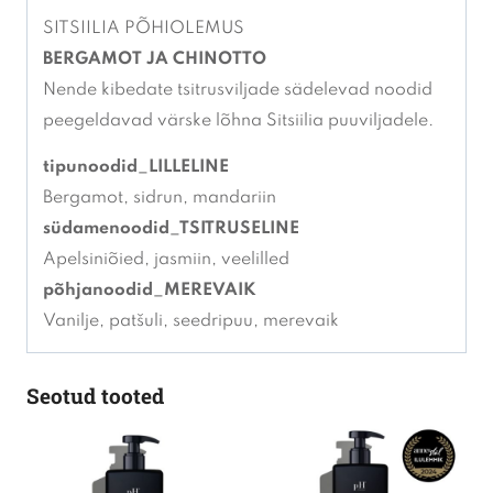
SITSIILIA PÕHIOLEMUS
BERGAMOT JA CHINOTTO
Nende kibedate tsitrusviljade sädelevad noodid
peegeldavad värske lõhna Sitsiilia puuviljadele.
tipunoodid_LILLELINE
Bergamot, sidrun, mandariin
südamenoodid_TSITRUSELINE
Apelsiniõied, jasmiin, veelilled
põhjanoodid_MEREVAIK
Vanilje, patšuli, seedripuu, merevaik
Seotud tooted