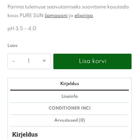
Parima tulemuse saavutamiseks soovitame kasutada
koos PURE SUN
šampooni
ja
elixiriga
.
pH 3.5 – 4.0
Laos
pH
Lisa korvi
-
PURE
SUN
Kirjeldus
palsam
Lisainfo
250ml
CONDITIONER INCI
kogus
Arvustused (0)
Kirjeldus