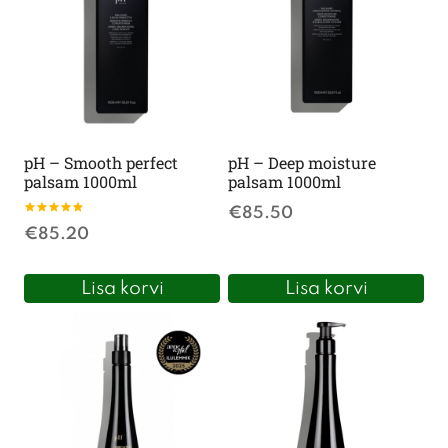
pH – Smooth perfect
pH – Deep moisture
palsam 1000ml
palsam 1000ml
€
85.50
Hinnanguga
€
85.20
5.00
/ 5
Lisa korvi
Lisa korvi