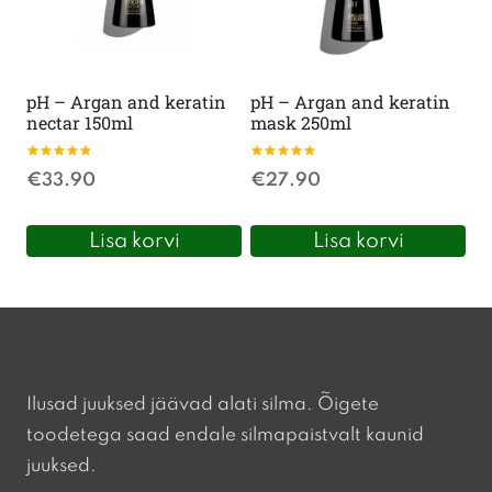
pH – Argan and keratin
pH – Argan and keratin
nectar 150ml
mask 250ml
Hinnanguga
Hinnanguga
€
33.90
€
27.90
5.00
5.00
/ 5
/ 5
Lisa korvi
Lisa korvi
Ilusad juuksed jäävad alati silma. Õigete
toodetega saad endale silmapaistvalt kaunid
juuksed.