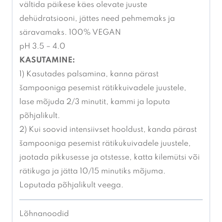
vältida päikese käes olevate juuste
dehüdratsiooni, jättes need pehmemaks ja
säravamaks. 100% VEGAN
pH 3.5 – 4.0
KASUTAMINE:
1) Kasutades palsamina, kanna pärast
šampooniga pesemist rätikkuivadele juustele,
lase mõjuda 2/3 minutit, kammi ja loputa
põhjalikult.
2) Kui soovid intensiivset hooldust, kanda pärast
šampooniga pesemist rätikukuivadele juustele,
jaotada pikkusesse ja otstesse, katta kilemütsi või
rätikuga ja jätta 10/15 minutiks mõjuma.
Loputada põhjalikult veega.
Lõhnanoodid