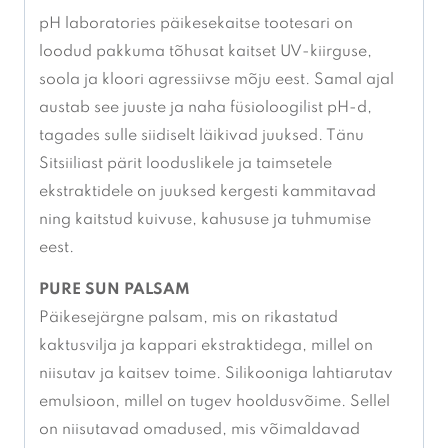
pH laboratories päikesekaitse tootesari on
loodud pakkuma tõhusat kaitset UV-kiirguse,
soola ja kloori agressiivse mõju eest. Samal ajal
austab see juuste ja naha füsioloogilist pH-d,
tagades sulle siidiselt läikivad juuksed. Tänu
Sitsiiliast pärit looduslikele ja taimsetele
ekstraktidele on juuksed kergesti kammitavad
ning kaitstud kuivuse, kahususe ja tuhmumise
eest.
PURE SUN PALSAM
Päikesejärgne palsam, mis on rikastatud
kaktusvilja ja kappari ekstraktidega, millel on
niisutav ja kaitsev toime. Silikooniga lahtiarutav
emulsioon, millel on tugev hooldusvõime. Sellel
on niisutavad omadused, mis võimaldavad