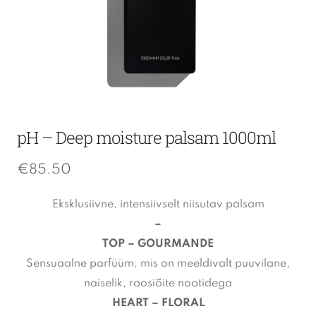
pH – Deep moisture palsam 1000ml
€
85.50
Eksklusiivne, intensiivselt niisutav palsam
–
TOP – GOURMANDE
Sensuaalne parfüüm, mis on meeldivalt puuvilane,
naiselik, roosiõite nootidega
HEART – FLORAL