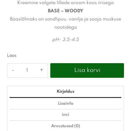
Kreemine valgete lillede aroom koos iirisega
BASE – WOODY
Baaslõhnaks on sandlipuu, vanilje ja sooja muskuse
nootidega
pH- 3.5-4.5
Laos
pH
Lisa korvi
-
Deep
moisture
Kirjeldus
palsam
Lisainfo
1000ml
inci
kogus
Arvustused (0)