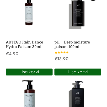
ARTEGO Rain Dance –
pH – Deep moisture
Hydra Palsam 30ml
palsam 100ml
€
4.90
Hinnanguga
€
13.90
5.00
/ 5
Lisa korvi
Lisa korvi