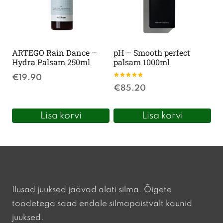
ARTEGO Rain Dance –
pH – Smooth perfect
Hydra Palsam 250ml
palsam 1000ml
€
19.90
Hinnanguga
€
85.20
5.00
/ 5
Lisa korvi
Lisa korvi
Ilusad juuksed jäävad alati silma. Õigete
toodetega saad endale silmapaistvalt kaunid
juuksed.