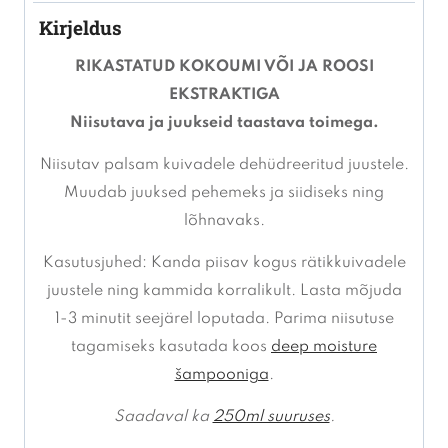
Kirjeldus
RIKASTATUD KOKOUMI VÕI JA ROOSI
EKSTRAKTIGA
Niisutava ja juukseid taastava toimega.
Niisutav palsam kuivadele dehüdreeritud juustele.
Muudab juuksed pehemeks ja siidiseks ning
lõhnavaks.
Kasutusjuhed: Kanda piisav kogus rätikkuivadele
juustele ning kammida korralikult. Lasta mõjuda
1-3 minutit seejärel loputada. Parima niisutuse
tagamiseks kasutada koos
deep moisture
šampooniga
.
Saadaval ka
250ml suuruses
.