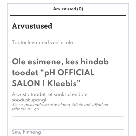
Arvustused (0)
Arvustused
Tooteülevaateid veel ei ole.
Ole esimene, kes hindab
toodet “pH OFFICIAL
SALON | Kleebis”
Arvusta toodet, et saaksid endale
sooduskupongi!
Sinu e-postiaadressi ei avaldata.
Nõutavad väljad on
tähistatud
*
-ga
Sinu hinnang
*