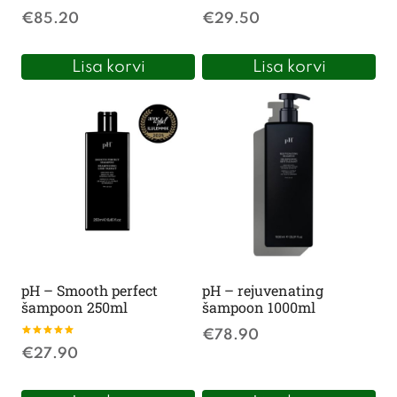
Hinnanguga
Hinnanguga
€
85.20
€
29.50
5.00
5.00
/ 5
/ 5
Lisa korvi
Lisa korvi
pH – Smooth perfect
pH – rejuvenating
šampoon 250ml
šampoon 1000ml
€
78.90
Hinnanguga
€
27.90
5.00
/ 5