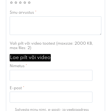
Sinu arvustus
*
Vali pilt või video tootest (maxsize: 2000 KB,
max files: 2)
Lae pilt või video
Nimetus
*
E-post
*
Salvesta minu nimi, e-posti- ja veebiaadress