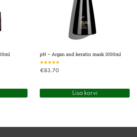
200ml
pH – Argan and keratin mask 1000ml
Hinnanguga
€
83.70
5.00
/ 5
Lisa korvi