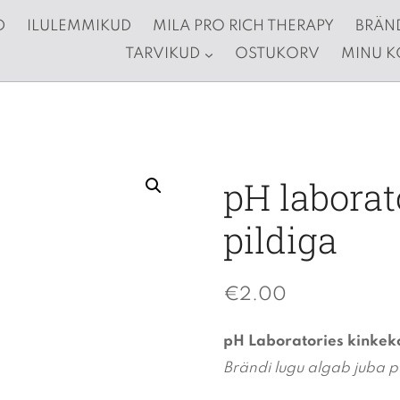
D
ILULEMMIKUD
MILA PRO RICH THERAPY
BRÄN
TARVIKUD
OSTUKORV
MINU 
pH laborat
pildiga
€
2.00
pH Laboratories kinkekot
Brändi lugu algab juba p