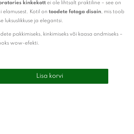
oratories kinkekott
ei ole lihtsalt praktiline – see on
i elamusest. Kotil on
toodete fotoga disain
, mis toob
luksuslikkuse ja elegantsi.
ete pakkimiseks, kinkimiseks või kaasa andmiseks –
 looks wow-efekti.
Lisa korvi