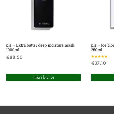
pH – Extra butter deep moisture mask
pH – Ice bl
1000ml
250ml
€
88.50
Hinnanguga
€
37.10
5.00
/ 5
Lisa korvi