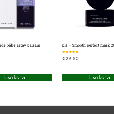
onde pähejäetav palsam
pH – Smooth perfect mask 
Hinnanguga
€
29.50
5.00
/ 5
Lisa korvi
Lisa korvi