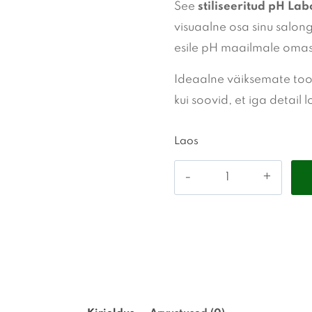
See
stiliseeritud pH Lab
visuaalne osa sinu salong
esile pH maailmale omase 
Ideaalne väiksemate tood
kui soovid, et iga detail
Laos
pH
laboratories
-
Paberkott
pildiga
kogus