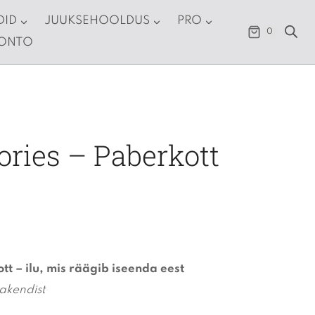
DID
JUUKSEHOOLDUS
PRO
0
KONTO
ories – Paberkott
t – ilu, mis räägib iseenda eest
akendist