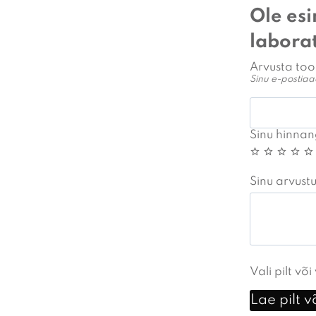
Ole es
laborat
Arvusta too
Sinu e-postiaa
Sinu hinna
Sinu arvust
Vali pilt võ
Lae pilt v