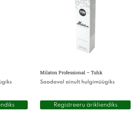
Milaton Professional – Tuhk
ügiks
Saadaval ainult hulgimüügiks
endiks
Registreeru ärikliendiks
Sellel
tootel
on