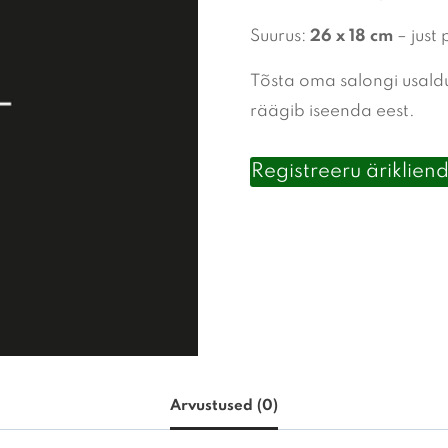
Suurus:
26 x 18 cm
– just 
Tõsta oma salongi usaldu
räägib iseenda eest.
Registreeru ärikliend
Arvustused (0)