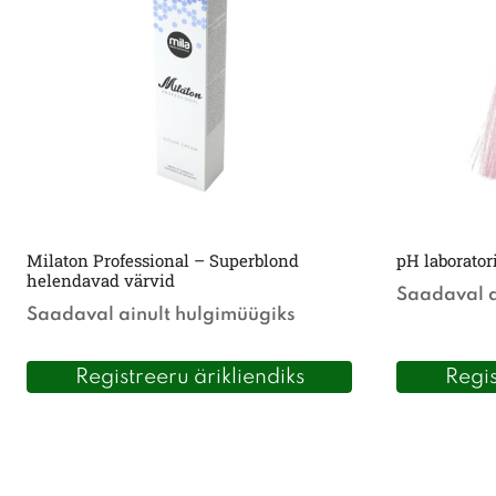
Milaton Professional – Superblond
pH laborator
helendavad värvid
Saadaval a
Saadaval ainult hulgimüügiks
Registreeru ärikliendiks
Regis
Sellel
tootel
on