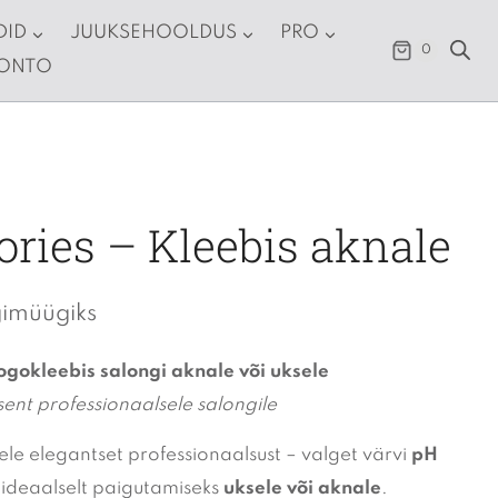
DID
JUUKSEHOOLDUS
PRO
0
KONTO
ories – Kleebis aknale
gimüügiks
ogokleebis salongi aknale või uksele
ktsent professionaalsele salongile
ele elegantset professionaalsust – valget värvi
pH
ideaalselt paigutamiseks
uksele või aknale
.