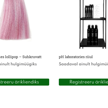
ies lollipop – Suhkruvatt
pH laboratories riiul
inult hulgimüügiks
Saadaval ainult hulgimü
treeru ärikliendiks
Registreeru ärikli