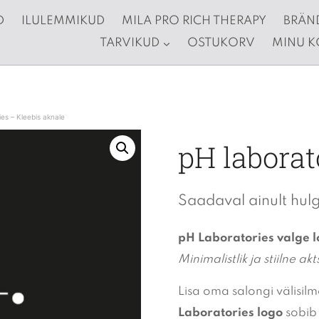
D
ILULEMMIKUD
MILA PRO RICH THERAPY
BRÄN
TARVIKUD
OSTUKORV
MINU 
ies – Kleebis aknale
pH laborat
Saadaval ainult hul
pH Laboratories valge l
Minimalistlik ja stiilne a
Lisa oma salongi välisilm
Laboratories logo
sobib 