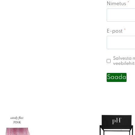
Nimetus
*
E-post
*
Salvesta m
veebilehi