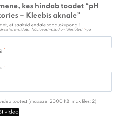
imene, kes hindab toodet “pH
ories – Kleebis aknale”
det, et saaksid endale sooduskupongi!
dressi ei avaldata.
Nõutavad väljad on tähistatud
*
-ga
ng
*
us
*
i video tootest (maxsize: 2000 KB, max files: 2)
õi video