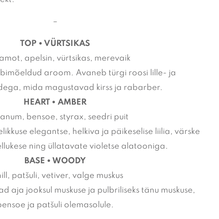
–
TOP • VÜRTSIKAS
mot, apelsin, vürtsikas, merevaik
äbimõeldud aroom. Avaneb türgi roosi lille- ja
idega, mida magustavad kirss ja rabarber.
HEART • AMBER
anum, bensoe, styrax, seedri puit
ikkuse elegantse, helkiva ja päikeselise liilia, värske
llukese ning üllatavate violetse alatooniga.
BASE • WOODY
ill, patšuli, vetiver, valge muskus
aja jooksul muskuse ja pulbriliseks tänu muskuse,
bensoe ja patšuli olemasolule.