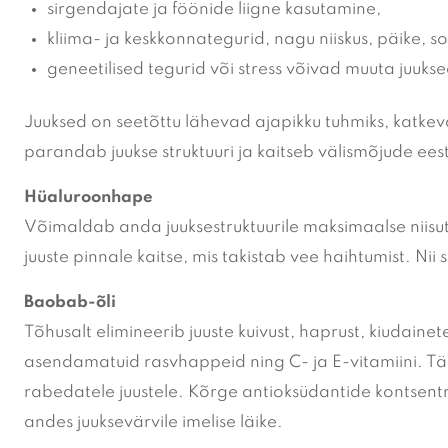
sirgendajate ja föönide liigne kasutamine,
kliima- ja keskkonnategurid, nagu niiskus, päike, so
geneetilised tegurid või stress võivad muuta juuks
Juuksed on seetõttu lähevad ajapikku tuhmiks, katkeva
parandab juukse struktuuri ja kaitseb välismõjude eest
Hüaluroonhape
Võimaldab anda juuksestruktuurile maksimaalse niisut
juuste pinnale kaitse, mis takistab vee haihtumist. Ni
Baobab-õli
Tõhusalt elimineerib juuste kuivust, haprust, kiudaine
asendamatuid rasvhappeid ning C- ja E-vitamiini. Tä
rabedatele juustele. K
õrge antioksüdantide kontsentr
andes juuksevärvile imelise läike.