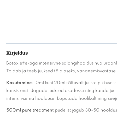
Kirjeldus
Botox effektiga intensiivne salongihooldus hüaluroo
Toidab ja teeb juuksed täidlaseks, vananemisvastase 
Kasutamine
: 10ml kuni 20ml sõltuvalt juuste pikkuse
konsistensi. Jagada juuksed osadesse ning kanda juurt
intensiivsema hoolduse. Loputada hoolikalt ning seejä
500ml pure treatment
pudelist jagub 30-50 hooldus