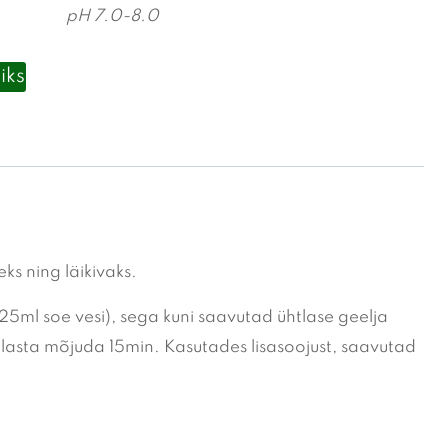
pH 7.0-8.0
iks
s ning läikivaks.
 25ml soe vesi), sega kuni saavutad ühtlase geelja
g lasta mõjuda 15min. Kasutades lisasoojust, saavutad