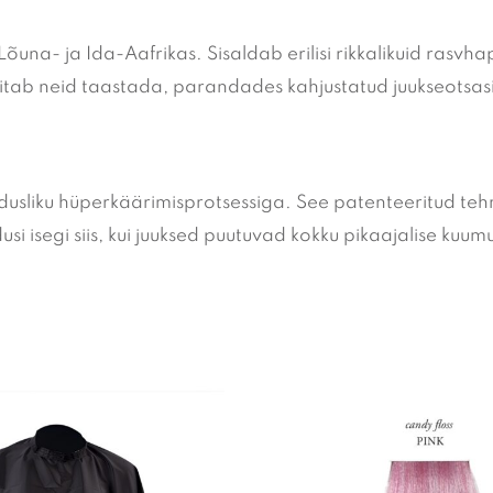
õuna- ja Ida-Aafrikas. Sisaldab erilisi rikkalikuid rasvh
itab neid taastada, parandades kahjustatud juukseotsasi
dusliku hüperkäärimisprotsessiga.
See patenteeritud teh
 isegi siis, kui juuksed puutuvad kokku pikaajalise kuumu