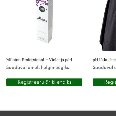
Milaton Professional – Violet ja pärl
pH lõikuske
Saadaval ainult hulgimüügiks
Saadaval a
Registreeru ärikliendiks
Regis
Sellel
tootel
on
mitu