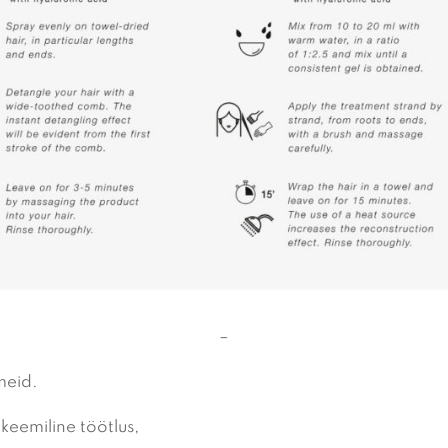
–
meid.
keemiline töötlus,