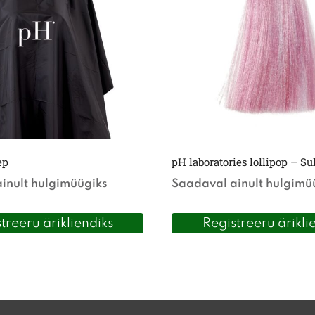
ep
pH laboratories lollipop – S
inult hulgimüügiks
Saadaval ainult hulgimü
treeru ärikliendiks
Registreeru ärikli