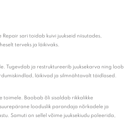
epair sari toidab kuivi juukseid niisutades,
selt terveks ja läikivaks.
le. Tugevdab ja restruktureerib juuksekarva ning loob
urdumiskindlad, läikivad ja silmnähtavalt täidlased.
e toimele. Baobab õli sisaldab rikkalikke
 suurepärane looduslik parandaja nõrkadele ja
astu.
Samuti on sellel võime juuksekiudu poleerida,