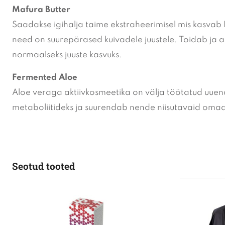
Mafura Butter
Saadakse igihalja taime ekstraheerimisel mis kasvab L
need on suurepärased kuivadele juustele. Toidab ja a
normaalseks juuste kasvuks.
Fermented Aloe
Aloe veraga aktiivkosmeetika on välja töötatud uuen
metaboliitideks ja suurendab nende niisutavaid omadusi
Seotud tooted