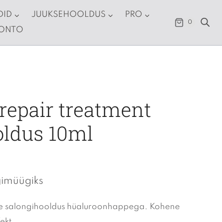
DID
JUUKSEHOOLDUS
PRO
0
KONTO
repair treatment
oldus 10ml
gimüügiks
vne salongihooldus hüaluroonhappega. Kohene
ekt.