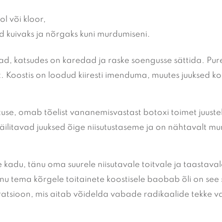
ol või kloor,
ed kuivaks ja nõrgaks kuni murdumiseni.
d, katsudes on karedad ja raske soengusse sättida. Pure R
. Koostis on loodud kiiresti imenduma, muutes juuksed kohe
use, omab tõelist vananemisvastast botoxi toimet juuste
i säilitavad juuksed õige niisutustaseme ja on nähtavalt m
te kadu, tänu oma suurele niisutavale toitvale ja taastaval
nu tema kõrgele toitainete koostisele baobab õli on see
atsioon, mis aitab võidelda vabade radikaalide tekke v