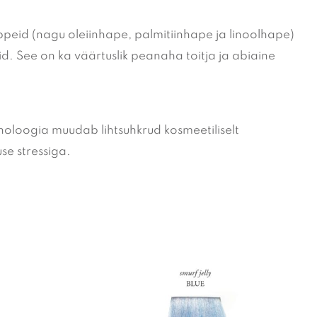
appeid (nagu oleiinhape, palmitiinhape ja linoolhape)
d. See on ka väärtuslik peanaha toitja ja abiaine
noloogia muudab lihtsuhkrud kosmeetiliselt
se stressiga.