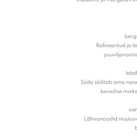
berga
Rafineeritud ja l
puuviljanoot
labd
Süda säilitab oma naisel
kevadise maike
van
Lõhnanoodid muutuvad 