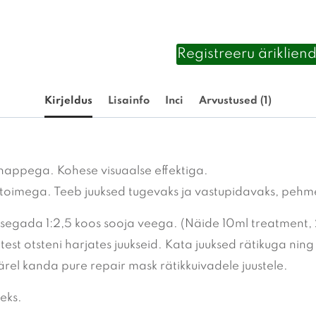
Registreeru ärikliend
Kirjeldus
Lisainfo
Inci
Arvustused (1)
nhappega. Kohese visuaalse effektiga.
toimega. Teeb juuksed tugevaks ja vastupidavaks, pehmek
st segada 1:2,5 koos sooja veega. (Näide 10ml treatment,
est otsteni harjates juukseid. Kata juuksed rätikuga nin
rel kanda pure repair mask rätikkuivadele juustele.
eks.