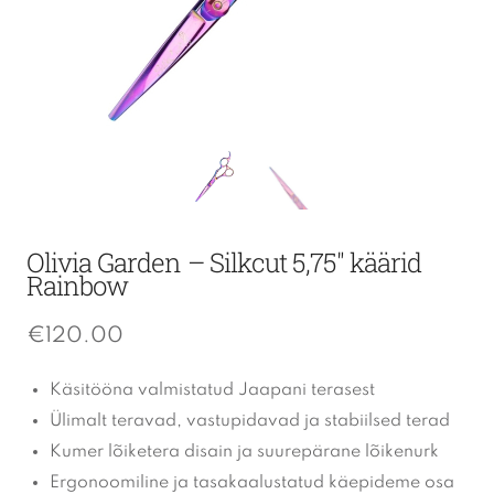
Olivia Garden – Silkcut 5,75″ käärid
Rainbow
€
120.00
Käsitööna valmistatud Jaapani terasest
Ülimalt teravad, vastupidavad ja stabiilsed terad
Kumer lõiketera disain ja suurepärane lõikenurk
Ergonoomiline ja tasakaalustatud käepideme osa