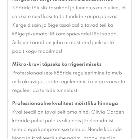
Kääride täiuslik tasakaal ja tunnetus on oluline, et
saaksite neid kasutada tundide kaupa päevas.
Kerge disain ja õige tasakaal aitavad teil ka
kõige pikematel lõikamispäevadel läbi saada.
Silkcuti käärid on juba armastatud juuksurite
poolt kogu maailmas!
Mikro-kruvi täpseks korrigeerimiseks
Professionaalsete kääride reguleerimine toimub
mikrokruviga, saate reguleerimiskruviga vaevata
reguleerida terade tunnetust.
Professionaalne kvaliteet mõistliku hinnaga
Kvaliteedil on tavaliselt oma hind. Olivia Garden
kääride puhul pole kvaliteedis järeleandmisi
tehtud ega kompromisse tehtud. Nende kääride
hinna ja kvaliteedi suhe parim, proovi neid ja