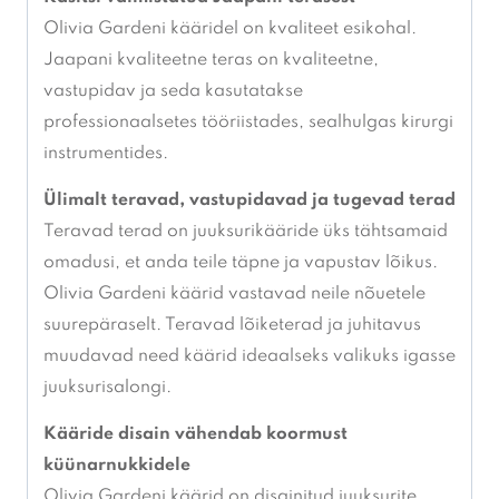
Olivia Gardeni kääridel on kvaliteet esikohal.
Jaapani kvaliteetne teras on kvaliteetne,
vastupidav ja seda kasutatakse
professionaalsetes tööriistades, sealhulgas kirurgi
instrumentides.
Ülimalt teravad, vastupidavad ja tugevad terad
Teravad terad on juuksurikääride üks tähtsamaid
omadusi, et anda teile täpne ja vapustav lõikus.
Olivia Gardeni käärid vastavad neile nõuetele
suurepäraselt. Teravad lõiketerad ja juhitavus
muudavad need käärid ideaalseks valikuks igasse
juuksurisalongi.
Kääride disain vähendab koormust
küünarnukkidele
Olivia Gardeni käärid on disainitud juuksurite