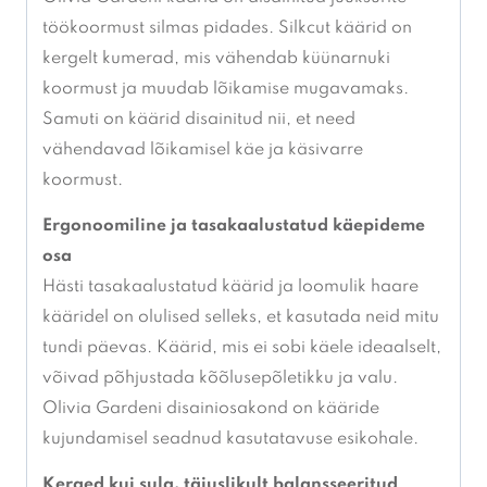
töökoormust silmas pidades. Silkcut käärid on
kergelt kumerad, mis vähendab küünarnuki
koormust ja muudab lõikamise mugavamaks.
Samuti on käärid disainitud nii, et need
vähendavad lõikamisel käe ja käsivarre
koormust.
Ergonoomiline ja tasakaalustatud käepideme
osa
Hästi tasakaalustatud käärid ja loomulik haare
kääridel on olulised selleks, et kasutada neid mitu
tundi päevas. Käärid, mis ei sobi käele ideaalselt,
võivad põhjustada kõõlusepõletikku ja valu.
Olivia Gardeni disainiosakond on kääride
kujundamisel seadnud kasutatavuse esikohale.
Kerged kui sulg, täiuslikult balansseeritud