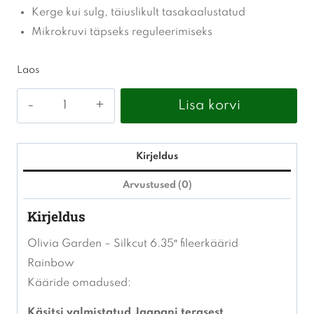
Kerge kui sulg, täiuslikult tasakaalustatud
Mikrokruvi täpseks reguleerimiseks
Laos
Olivia
Lisa korvi
Garden
-
Silkcut
Kirjeldus
5,75"
Arvustused (0)
käärid
Kirjeldus
Rainbow
kogus
Olivia Garden – Silkcut 6.35″ fileerkäärid
Rainbow
Kääride omadused:
Käsitsi valmistatud Jaapani terasest