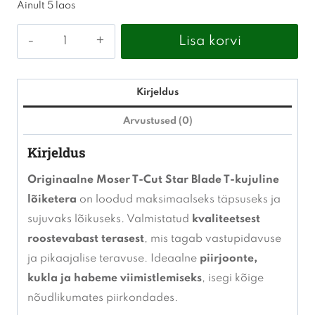
Ainult 5 laos
Moser
Lisa korvi
T-
Cut
trimmeri
Kirjeldus
tera
Arvustused (0)
kogus
Kirjeldus
Originaalne Moser T-Cut Star Blade T-kujuline
lõiketera
on loodud maksimaalseks täpsuseks ja
sujuvaks lõikuseks. Valmistatud
kvaliteetsest
roostevabast terasest
, mis tagab vastupidavuse
ja pikaajalise teravuse. Ideaalne
piirjoonte,
kukla ja habeme viimistlemiseks
, isegi kõige
nõudlikumates piirkondades.