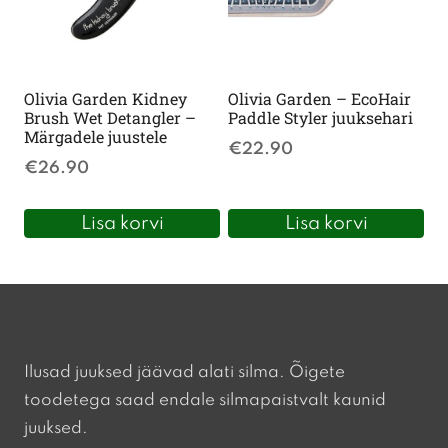
Olivia Garden Kidney
Olivia Garden – EcoHair
Brush Wet Detangler –
Paddle Styler juuksehari
Märgadele juustele
€
22.90
€
26.90
Lisa korvi
Lisa korvi
Ilusad juuksed jäävad alati silma. Õigete
toodetega saad endale silmapaistvalt kaunid
juuksed.