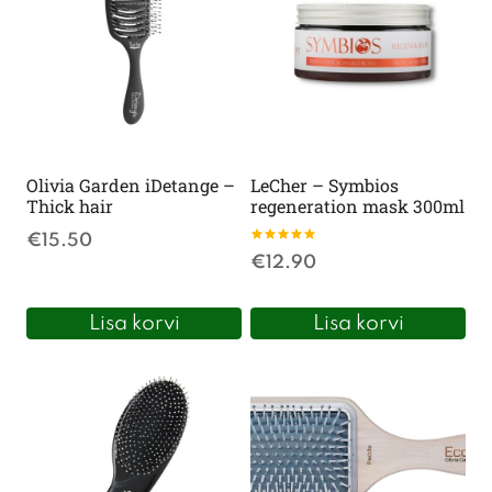
Olivia Garden iDetange –
LeCher – Symbios
Thick hair
regeneration mask 300ml
€
15.50
Hinnanguga
€
12.90
5
/ 5
Lisa korvi
Lisa korvi