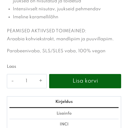
juuksed on niisutatud ja toidetud
Intensiivselt niisutav, juukseid pehmendav
Imeline karamellilõhn
PEAMISED AKTIIVSED TOIMEAINED:
Araabia kohviekstrakt, mandlipiim ja puuvillapiim.
Parabeenivaba, SLS/SLES vaba, 100% vegan
Laos
Mila
Lisa korvi
Professional
-
Simply
Kirjeldus
nourish
Lisainfo
latte
INCI
mask