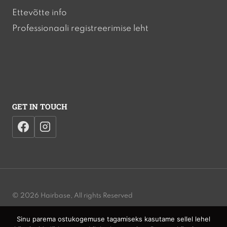
Ettevõtte info
Professionaali registreerimise leht
GET IN TOUCH
© 2026 Hairbase, All rights Reserved
Sinu parema ostukogemuse tagamiseks kasutame sellel lehel
Privacy Policy | Cookies Policy | Terms and Conditions | Website