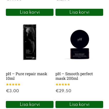
/ 5
/ 5
Lisa korvi
Lisa korvi
pH – Pure repair mask
pH – Smooth perfect
10ml
mask 200ml
Hinnanguga
Hinnanguga
€
3.00
€
29.50
5.00
5.00
/ 5
/ 5
Lisa korvi
Lisa korvi