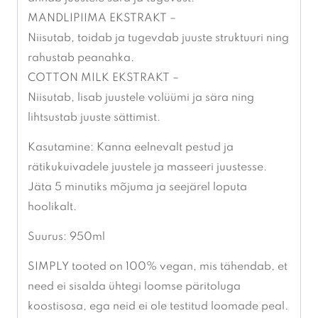
MANDLIPIIMA EKSTRAKT –
Niisutab, toidab ja tugevdab juuste struktuuri ning
rahustab peanahka.
COTTON MILK EKSTRAKT –
Niisutab, lisab juustele volüümi ja sära ning
lihtsustab juuste sättimist.
Kasutamine: Kanna eelnevalt pestud ja
rätikukuivadele juustele ja masseeri juustesse.
Jäta 5 minutiks mõjuma ja seejärel loputa
hoolikalt.
Suurus: 950ml
SIMPLY tooted on 100% vegan, mis tähendab, et
need ei sisalda ühtegi loomse päritoluga
koostisosa, ega neid ei ole testitud loomade peal.