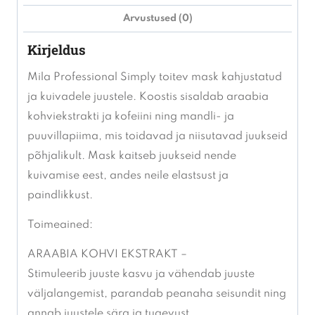
950ml
Arvustused (0)
kogus
Kirjeldus
Mila Professional Simply toitev mask kahjustatud
ja kuivadele juustele. Koostis sisaldab araabia
kohviekstrakti ja kofeiini ning mandli- ja
puuvillapiima, mis toidavad ja niisutavad juukseid
põhjalikult. Mask kaitseb juukseid nende
kuivamise eest, andes neile elastsust ja
paindlikkust.
Toimeained:
ARAABIA KOHVI EKSTRAKT –
Stimuleerib juuste kasvu ja vähendab juuste
väljalangemist, parandab peanaha seisundit ning
annab juustele sära ja tugevust.