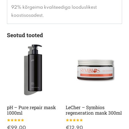
92% kõrgeima kvaliteediga looduslikest
koostisosadest.
Seotud tooted
pH – Pure repair mask
LeCher – Symbios
1000ml
regeneration mask 300ml
Hinnanguga
Hinnanguga
€
99.00
€
12.90
5.00
5