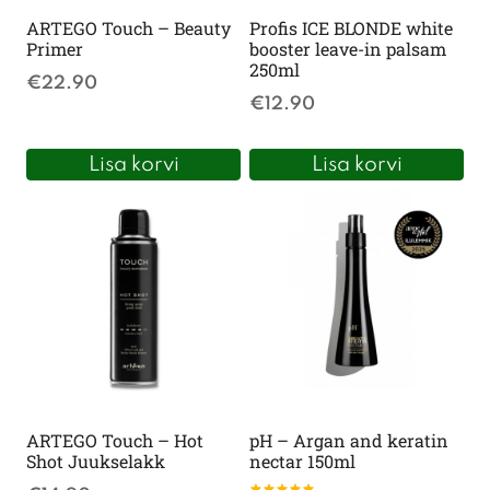
ARTEGO Touch – Beauty
Profis ICE BLONDE white
Primer
booster leave-in palsam
250ml
€
22.90
€
12.90
Lisa korvi
Lisa korvi
ARTEGO Touch – Hot
pH – Argan and keratin
Shot Juukselakk
nectar 150ml