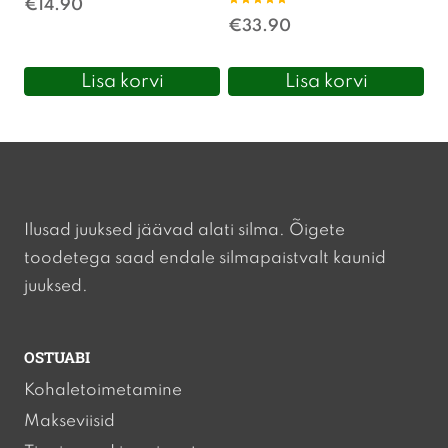
€
14.90
Hinnanguga
€
33.90
5.00
/ 5
Lisa korvi
Lisa korvi
Ilusad juuksed jäävad alati silma. Õigete
toodetega saad endale silmapaistvalt kaunid
juuksed.
OSTUABI
Kohaletoimetamine
Makseviisid