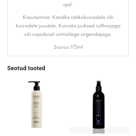
ajal.
Kasutamine: Kandke rätikukuivadele või
kuivadele juustele. Kuivata juuksed rullharjaga
või vajadusel viimistlege sirgendajaga.
Suurus 175ml
Seotud tooted