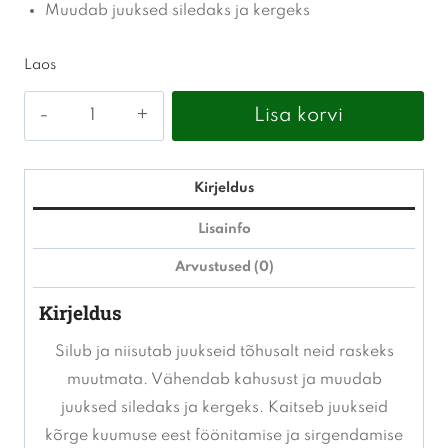
Muudab juuksed siledaks ja kergeks
Laos
Mila
Lisa korvi
Professional
-
Silky
Kirjeldus
smooth
Lisainfo
kogus
Arvustused (0)
Kirjeldus
Silub ja niisutab juukseid tõhusalt neid raskeks
muutmata. Vähendab kahusust ja muudab
juuksed siledaks ja kergeks. Kaitseb juukseid
kõrge kuumuse eest föönitamise ja sirgendamise