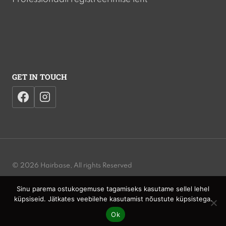
GET IN TOUCH
© 2026 Hairbase, All rights Reserved
Sinu parema ostukogemuse tagamiseks kasutame sellel lehel
Privacy Policy | Cookies Policy | Terms and Conditions | Website
küpsiseid. Jätkates veebilehe kasutamist nõustute küpsistega.
Accessibility
Ok