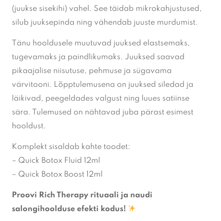
(juukse sisekihi) vahel. See täidab mikrokahjustused,
silub juuksepinda ning vähendab juuste murdumist.
Tänu hooldusele muutuvad juuksed elastsemaks,
tugevamaks ja paindlikumaks. Juuksed saavad
pikaajalise niisutuse, pehmuse ja sügavama
värvitooni. Lõpptulemusena on juuksed siledad ja
läikivad, peegeldades valgust ning luues satiinse
sära. Tulemused on nähtavad juba pärast esimest
hooldust.
Komplekt sisaldab kahte toodet:
– Quick Botox Fluid 12ml
– Quick Botox Boost 12ml
Proovi Rich Therapy rituaali ja naudi
salongihoolduse efekti kodus!