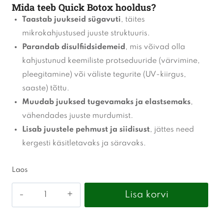
Mida teeb Quick Botox hooldus?
Taastab juukseid sügavuti
, täites
mikrokahjustused juuste struktuuris.
Parandab disulfiidsidemeid
, mis võivad olla
kahjustunud keemiliste protseduuride (värvimine,
pleegitamine) või väliste tegurite (UV-kiirgus,
saaste) tõttu.
Muudab juuksed tugevamaks ja elastsemaks
,
vähendades juuste murdumist.
Lisab juustele pehmust ja siidisust
, jättes need
kergesti käsitletavaks ja säravaks.
Laos
MILA
Lisa korvi
PRO
Rich