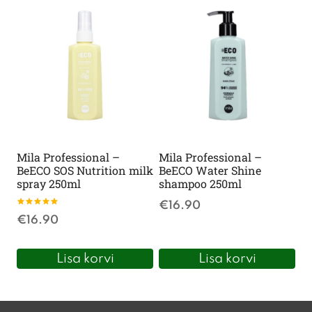
Mila Professional –
Mila Professional –
BeECO SOS Nutrition milk
BeECO Water Shine
spray 250ml
shampoo 250ml
€
16.90
Hinnanguga
€
16.90
5.00
/ 5
Lisa korvi
Lisa korvi