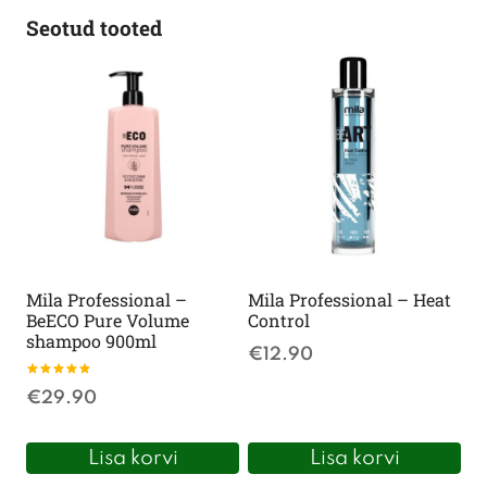
Seotud tooted
Mila Professional –
Mila Professional – Heat
BeECO Pure Volume
Control
shampoo 900ml
€
12.90
Hinnanguga
€
29.90
5.00
/ 5
Lisa korvi
Lisa korvi