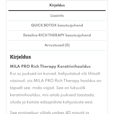
Therapy
Kirjeldus
Quick
Lisainfo
Botox
QUICK BOTOX kasutusjuhend
2x12ml
kogus
Detailne RICH THERAPY kasutusjuhend
Arvustused (0)
Kirjeldus
MILA PRO Rich Therapy Keratiinihooldus
Kui su juuksed on kuivad, kahjustatud või lihtsalt
väsinud, siis MILA PRO Rich Therapy hooldus on
täpselt see, mida vajad. See on luksuslik
keratiinihooldus, mis aitab juukseid taastada,
siluda ja kaitsta edaspidiste kahjustuste eest.
See protseduur võtab umbes 40 minutit ja