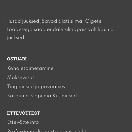
Ilusad juuksed jäävad alati silma. Õigete
toodetega saad endale silmapaistvalt kaunid
juuksed.
OSTUABI
Kohaletoimetamine
Makseviisid
Tingimused ja privaatsus
Korduma Kippuma Küsimused
ETTEVÕTTEST
Ettevõtte info
Professionaali registreerimise leht