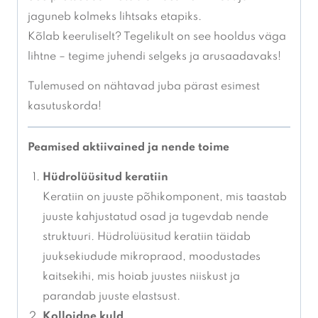
jaguneb kolmeks lihtsaks etapiks.
Kõlab keeruliselt? Tegelikult on see hooldus väga
lihtne – tegime juhendi selgeks ja arusaadavaks!
Tulemused on nähtavad juba pärast esimest
kasutuskorda!
Peamised aktiivained ja nende toime
Hüdrolüüsitud keratiin
Keratiin on juuste põhikomponent, mis taastab
juuste kahjustatud osad ja tugevdab nende
struktuuri. Hüdrolüüsitud keratiin täidab
juuksekiudude mikropraod, moodustades
kaitsekihi, mis hoiab juustes niiskust ja
parandab juuste elastsust.
Kolloidne kuld