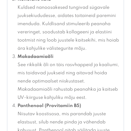
Kuldsed nanoosakesed tungivad sügavale
juuksekiududesse, aidates toitaineid paremini
imenduda. Kuldlisand stimuleerib peanaha
vereringet, soodustab kollageeni ja elastiini
tootmist ning loob juustele kaitsekihi, mis hoiab
ära kahjulike välistegurite mõju.
Makadaamiaõli
See rikkalik õli on täis rasvhappeid ja kaaliumi,
mis toidavad juukseid ning aitavad hoida
nende optimaalset niiskustaset.
Makadaamiaõli rahustab peanahka ja kaitseb
UV-kiirguse kahjuliku mõju eest.
Panthenool (Provitamiin B5)
Niisutav koostisosa, mis parandab juuste
elastsust, silub nende pinda ja vähendab
kahusust. Panthenool aitab säilitada juuste