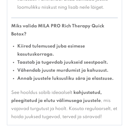
loomulikku niiskust ning lisab neile läiget.
Miks valida MILA PRO Rich Therapy Quick
Botox?
Kiired tulemused juba esimese
kasutuskorraga.
Taastab ja tugevdab juukseid seestpoolt.
Vähendab juuste murdumist ja kahusust.
Annab juustele luksusliku sära ja elastsuse.
See hooldus sobib ideaalselt
kahjustatud,
pleegitatud ja elutu välimusega juustele
, mis
vajavad turgutust ja hoolt. Kasuta regulaarselt, et
hoida juuksed tugevad, terved ja säravad!