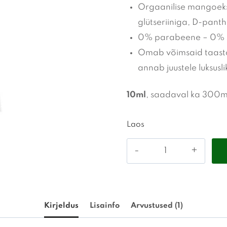
Orgaanilise mangoekst
glütseriiniga, D-pant
0% parabeene – 0% s
Omab võimsaid taasta
annab juustele luksusli
10ml
, saadaval ka 300ml
Laos
LeCher
-
Symbios
regeneration
Kirjeldus
Lisainfo
Arvustused (1)
mask
10ml