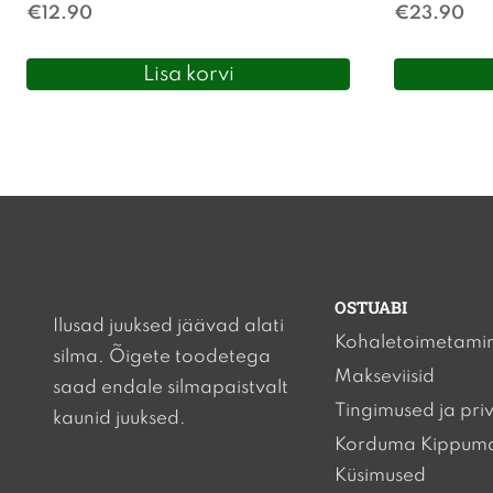
€
12.90
€
23.90
Lisa korvi
OSTUABI
Ilusad juuksed jäävad alati
Kohaletoimetami
silma. Õigete toodetega
Makseviisid
saad endale silmapaistvalt
Tingimused ja pri
kaunid juuksed.
Korduma Kippum
Küsimused