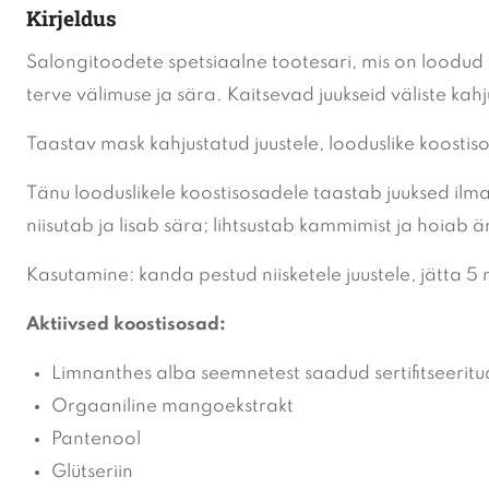
Kirjeldus
Salongitoodete spetsiaalne tootesari, mis on loodud 
terve välimuse ja sära. Kaitsevad juukseid väliste kahj
Taastav mask kahjustatud juustele, looduslike koosti
Tänu looduslikele koostisosadele taastab juuksed ilm
niisutab ja lisab sära; lihtsustab kammimist ja hoiab är
Kasutamine: kanda pestud niisketele juustele, jätta 5
Aktiivsed koostisosad:
Limnanthes alba seemnetest saadud sertifitseeritud 
Orgaaniline mangoekstrakt
Pantenool
Glütseriin