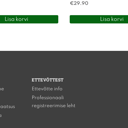
€
29.90
Lisa korvi
Lisa korvi
ETTEVÕTTEST
ne
Ettevõtte info
Professionaali
registreerimise leht
vaatsus
a