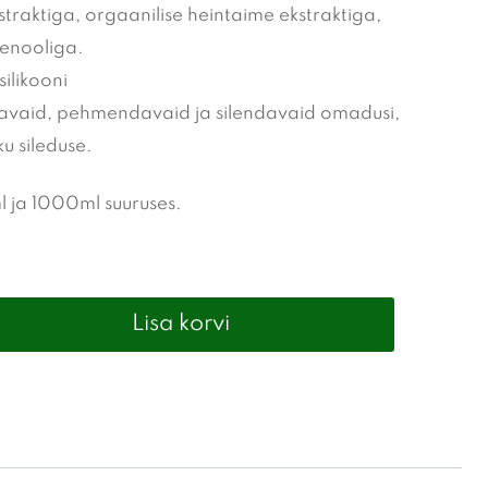
raktiga, orgaanilise heintaime ekstraktiga,
henooliga.
ilikooni
vaid, pehmendavaid ja silendavaid omadusi,
ku sileduse.
 ja 1000ml suuruses.
Lisa korvi