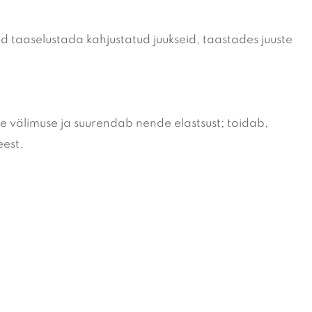
 taaselustada kahjustatud juukseid, taastades juuste
e välimuse ja suurendab nende elastsust; toidab,
eest.