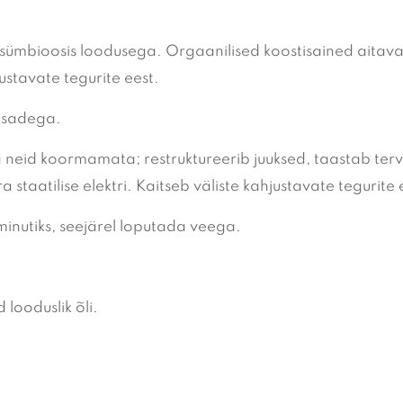
kogus
sümbioosis loodusega. Orgaanilised koostisained aitavad
ustavate tegurite eest.
sosadega.
a neid koormamata; restruktureerib juuksed, taastab terv
a staatilise elektri. Kaitseb väliste kahjustavate tegurite 
 minutiks, seejärel loputada veega.
looduslik õli.