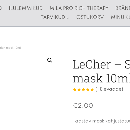
D
ILULEMMIKUD
MILA PRO RICH THERAPY
BRÄN
TARVIKUD
OSTUKORV
MINU 
tion mask 10ml
LeCher – 
mask 10m
(
1
ülevaade)
Hinnatud
1
5
/5
kliendi
hinnangu
€
2.00
põhjal
Taastav mask kahjustatud