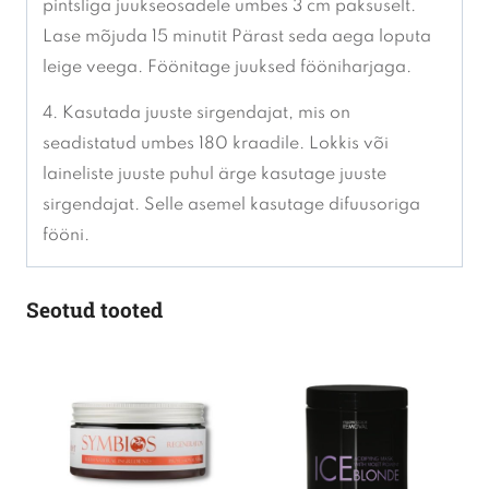
pintsliga juukseosadele umbes 3 cm paksuselt.
Lase mõjuda 15 minutit Pärast seda aega loputa
leige veega. Föönitage juuksed fööniharjaga.
4. Kasutada juuste sirgendajat, mis on
seadistatud umbes 180 kraadile. Lokkis või
laineliste juuste puhul ärge kasutage juuste
sirgendajat. Selle asemel kasutage difuusoriga
fööni.
Seotud tooted