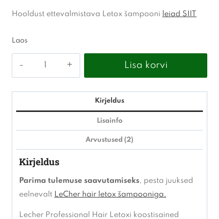
Hooldust ettevalmistava Letox šampooni
leiad SIIT
Laos
LeCher
Lisa korvi
-
Letox
Hair
Kirjeldus
Elixir
Lisainfo
BOTOX
Arvustused (2)
treatment
4x50ml
Kirjeldus
kogus
Parima tulemuse saavutamiseks
, pesta juuksed
eelnevalt
LeCher hair letox šampooniga.
Lecher Professional Hair Letoxi koostisained