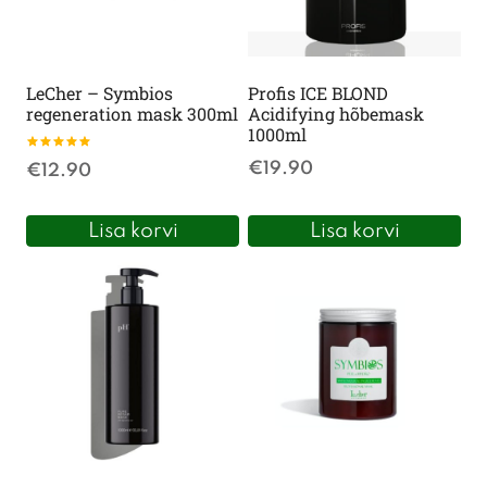
LeCher – Symbios
Profis ICE BLOND
regeneration mask 300ml
Acidifying hõbemask
1000ml
Hinnanguga
€
19.90
€
12.90
5
/ 5
Lisa korvi
Lisa korvi