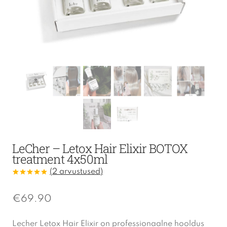
LeCher – Letox Hair Elixir BOTOX
treatment 4x50ml
(
2
arvustused)
Hinnatud
2
5.00
/5
kliendi
€
69.90
hinnangu
põhjal
Lecher Letox Hair Elixir on professionaalne hooldus