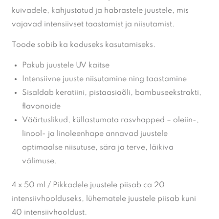
kuivadele, kahjustatud ja habrastele juustele, mis
vajavad intensiivset taastamist ja niisutamist.
Toode sobib ka koduseks kasutamiseks.
Pakub juustele UV kaitse
Intensiivne juuste niisutamine ning taastamine
Sisaldab keratiini, pistaasiaõli, bambuseekstrakti,
flavonoide
Väärtuslikud, küllastumata rasvhapped – oleiin-,
linool- ja linoleenhape annavad juustele
optimaalse niisutuse, sära ja terve, läikiva
välimuse.
4 x 50 ml / Pikkadele juustele piisab ca 20
intensiivhoolduseks, lühematele juustele piisab kuni
40 intensiivhooldust.