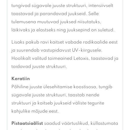
tungivad sügavale juuste struktuuri, intensiivselt
taastavad ja parandavad juukseid. Selle
tulemusena muutuvad juuksed niisutatuks,
läikivaks ja elastseks ning juuksepind on suletud.
Lisaks pakub ravi kaitset vabade radikaalide eest
ja suurendab vastupidavust UV-kiirgusele.
Hoolikalt valitud toimeained Letoxis, taastavad ja
toidavad juuste struktuuri.
Keratiin
Põhiline juuste ülesehitamise koostisosa, tungib
sügavale juuste struktuuri, taastab nende
struktuuri ja kaitseb juukseid väliste tegurite
kahjulike mõjude eest.
Pistaatsiaõlist
saadud väärtuslikud, küllastumata