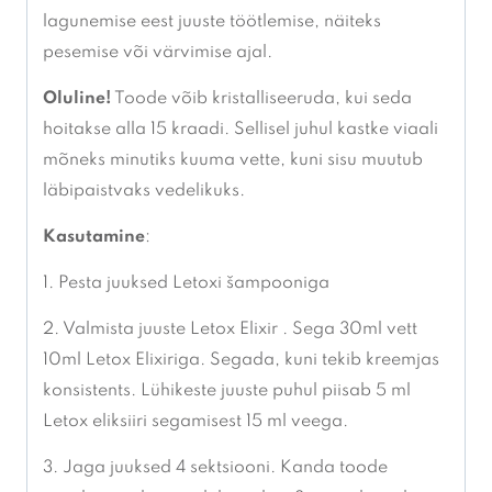
lagunemise eest juuste töötlemise, näiteks
pesemise või värvimise ajal.
Oluline!
Toode võib kristalliseeruda, kui seda
hoitakse alla 15 kraadi. Sellisel juhul kastke viaali
mõneks minutiks kuuma vette, kuni sisu muutub
läbipaistvaks vedelikuks.
Kasutamine
:
1. Pesta juuksed Letoxi šampooniga
2. Valmista juuste Letox Elixir . Sega 30ml vett
10ml Letox Elixiriga. Segada, kuni tekib kreemjas
konsistents. Lühikeste juuste puhul piisab 5 ml
Letox eliksiiri segamisest 15 ml veega.
3. Jaga juuksed 4 sektsiooni. Kanda toode