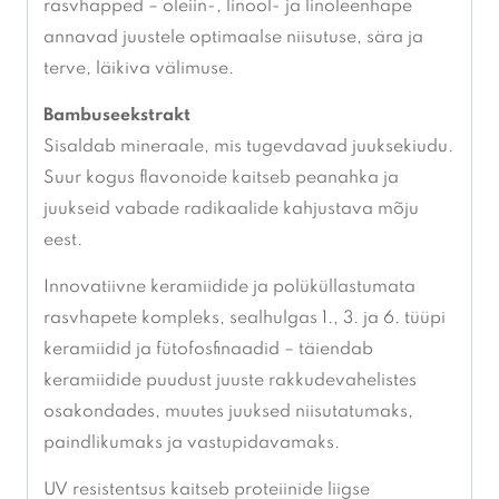
rasvhapped – oleiin-, linool- ja linoleenhape
annavad juustele optimaalse niisutuse, sära ja
terve, läikiva välimuse.
Bambuseekstrakt
Sisaldab mineraale, mis tugevdavad juuksekiudu.
Suur kogus flavonoide kaitseb peanahka ja
juukseid vabade radikaalide kahjustava mõju
eest.
Innovatiivne keramiidide ja polüküllastumata
rasvhapete kompleks, sealhulgas 1., 3. ja 6. tüüpi
keramiidid ja fütofosfinaadid – täiendab
keramiidide puudust juuste rakkudevahelistes
osakondades, muutes juuksed niisutatumaks,
paindlikumaks ja vastupidavamaks.
UV resistentsus kaitseb proteiinide liigse