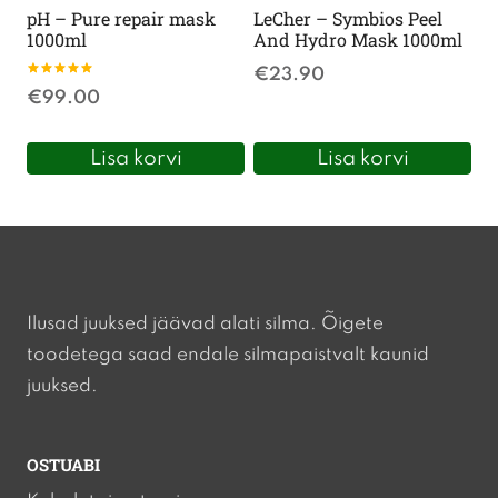
pH – Pure repair mask
LeCher – Symbios Peel
1000ml
And Hydro Mask 1000ml
€
23.90
Hinnanguga
€
99.00
5.00
/ 5
Lisa korvi
Lisa korvi
Ilusad juuksed jäävad alati silma. Õigete
toodetega saad endale silmapaistvalt kaunid
juuksed.
OSTUABI