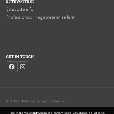
ETTEVÕTTEST
Ettevõtte info
Professionaali registreerimise leht
GET IN TOUCH
© 2026 Hairbase, All rights Reserved
Sinu parema ostukogemuse tagamiseks kasutame sellel lehel
Privacy Policy | Cookies Policy | Terms and Conditions | Website