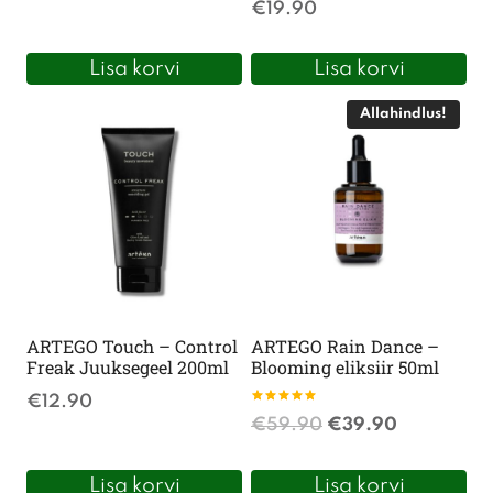
€
19.90
Lisa korvi
Lisa korvi
Allahindlus!
ARTEGO Touch – Control
ARTEGO Rain Dance –
Freak Juuksegeel 200ml
Blooming eliksiir 50ml
€
12.90
Hinnanguga
Algne
Praegune
€
59.90
€
39.90
5.00
/ 5
hind
hind
Lisa korvi
Lisa korvi
oli:
on: