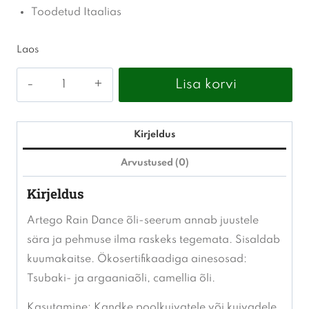
Toodetud Itaalias
Laos
ARTEGO
Lisa korvi
Rain
Dance
-
Kirjeldus
Rich
Arvustused (0)
Serum
Kirjeldus
Oil
75ml
Artego Rain Dance õli-seerum annab juustele
kogus
sära ja pehmuse ilma raskeks tegemata. Sisaldab
kuumakaitse.
Ökosertifikaadiga ainesosad:
Tsubaki- ja argaaniaõli, camellia õli.
Kasutamine: Kandke poolkuivatele või kuivadele