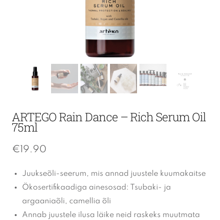
ARTEGO Rain Dance – Rich Serum Oil
75ml
€
19.90
Juukseõli-seerum, mis annad juustele kuumakaitse
Ökosertifikaadiga ainesosad:
Tsubaki- ja
argaaniaõli, camellia õli
Annab juustele ilusa läike neid raskeks muutmata