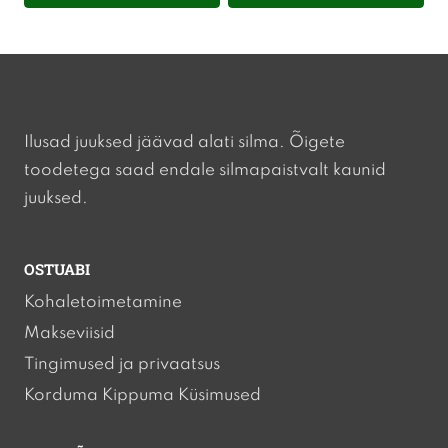
€59.90.
€39.90.
Ilusad juuksed jäävad alati silma. Õigete
toodetega saad endale silmapaistvalt kaunid
juuksed.
OSTUABI
Kohaletoimetamine
Makseviisid
Tingimused ja privaatsus
Korduma Kippuma Küsimused